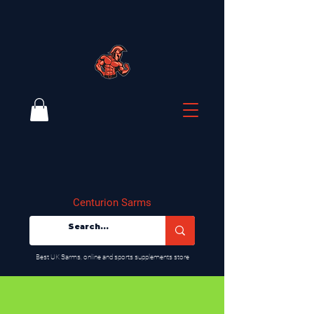
Centurion Sarms
​Best UK Sarms, online and sports supplements store