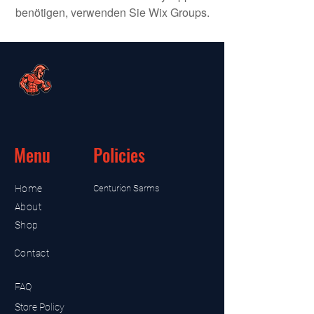
benötigen, verwenden Sie Wix Groups.
Menu
Policies
Home
Centurion Sarms
About
Shop
Contact
FAQ
Store Policy