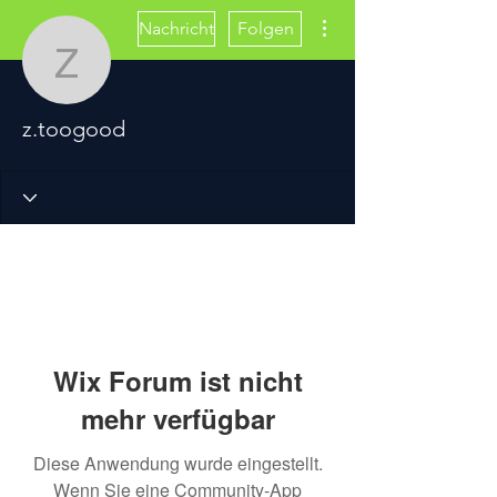
Weitere Optionen
Nachricht
Folgen
z.toogood
z.toogood
Wix Forum ist nicht
mehr verfügbar
Diese Anwendung wurde eingestellt.
Wenn Sie eine Community-App