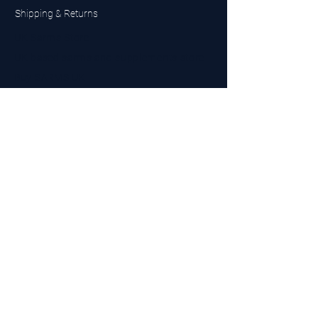
Shipping & Returns
UK Sarms Store
UK based sarms and supplements store
Buy SARMS UK
Peptides Store UK
Made in Britain
Company No.
15096278
VAT No. 450447994
The BEST UK Sarms Supplier in the North East
Designed by Top Tier LTD
Contact