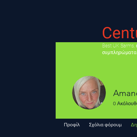
Cent
​Best UK Sarms
συμπληρώματα
Amand
0
Ακόλουθ
Προφίλ
Σχόλια φόρουμ
Δη