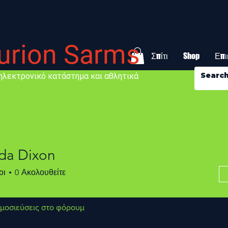
urion Sarms
Σπίτι
Shop
Επι
, ηλεκτρονικό κατάστημα και αθλητικά
a Dixon
οι
0
Ακολουθείτε
μοσιεύσεις στο φόρουμ