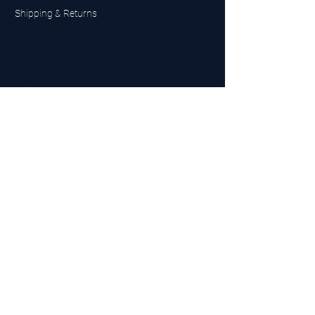
Shipping & Returns
UK Sarms Store
UK based sarms and supplements store
Buy SARMS UK
Peptides Store UK
Made in Britain
Company No.
15096278
VAT No. 450447994
The BEST UK Sarms Supplier in the North East
Designed by Top Tier LTD
Contact