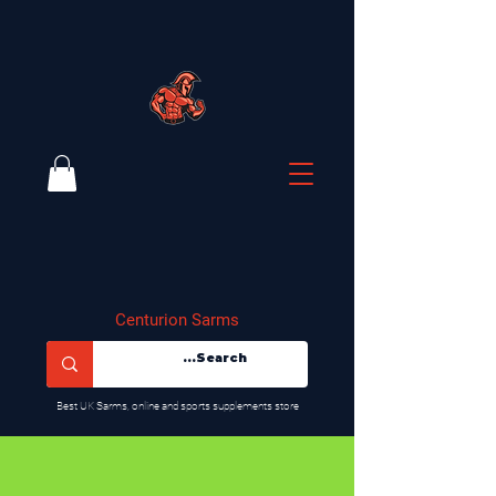
Centurion Sarms
​Best UK Sarms, online and sports supplements store