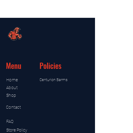
Menu
Policies
Home
Centurion Sarms
About
Shop
Contact
FAQ
Store Policy