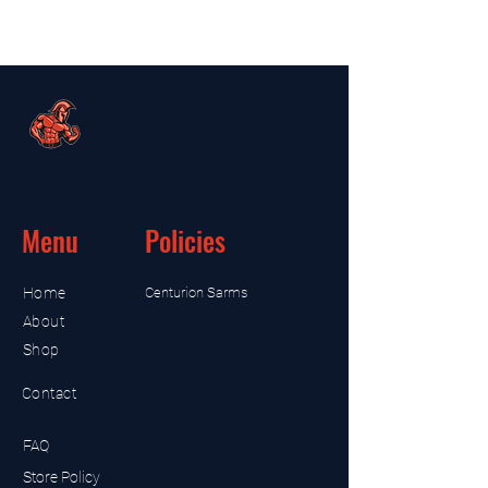
Menu
Policies
Home
Centurion Sarms
About
Shop
Contact
FAQ
Store Policy