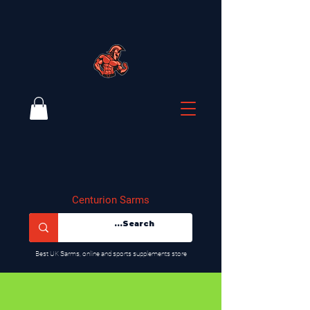
Centurion Sarms
​Best UK Sarms, online and sports supplements store