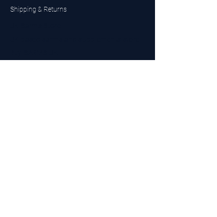
Shipping & Returns
UK Sarms Store
UK based sarms and supplements store
Buy SARMS UK
Peptides Store UK
Made in Britain
Company No.
15096278
VAT No. 450447994
The BEST UK Sarms Supplier in the North East
Designed by Top Tier LTD
Contact