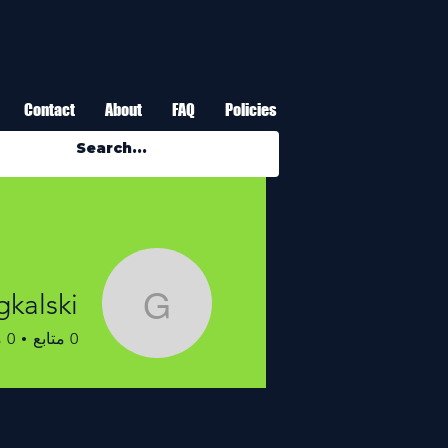
Contact
About
FAQ
Policies
gkalski
gregkalski
0
متابع
0
م