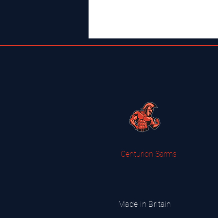
Centurion Sarms
Made in Britain