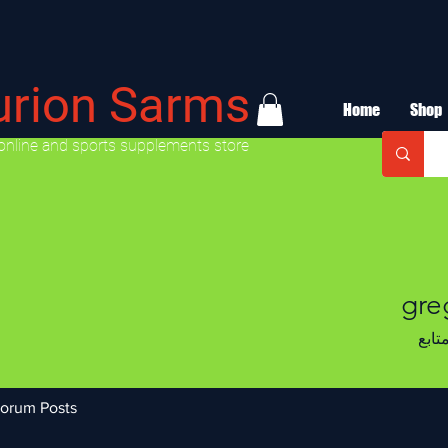
urion Sarms
Home
Shop
online and sports supplements store
gre
تابع
orum Posts