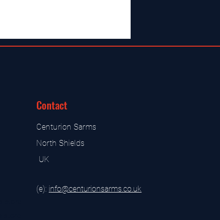
Contact
Centurion Sarms
North Shields
UK
(e):
i
nfo@centurionsarms.co.uk
s store
s store