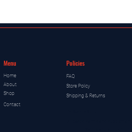
Menu
Policies
Home
FAQ
About
Store Policy
Shop
Shipping & Returns
Contact
UK Sarms Store
UK based sarms and supplement
Sarms and supplement