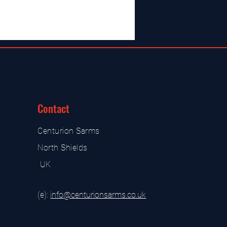
Contact
Centurion Sarms
North Shields
UK
(e):
i
nfo@centurionsarms.co.uk
s store
s store