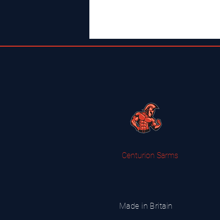
Centurion Sarms
Made in Britain