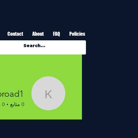
Contact
About
FAQ
Policies
broad1
atebroad1
0
متابع
0
م