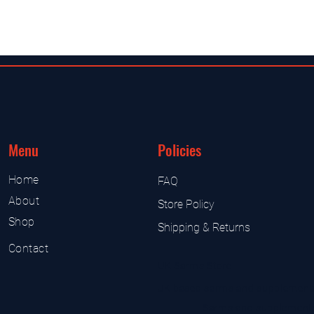
Menu
Policies
Home
FAQ
About
Store Policy
Shop
Shipping & Returns
Contact
UK Sarms Store
UK based sarms and supplement
Sarms and supplement