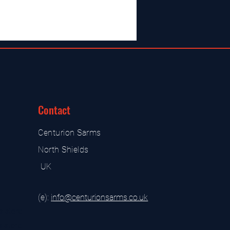
Contact
Centurion Sarms
North Shields
UK
(e):
i
nfo@centurionsarms.co.uk
s store
s store