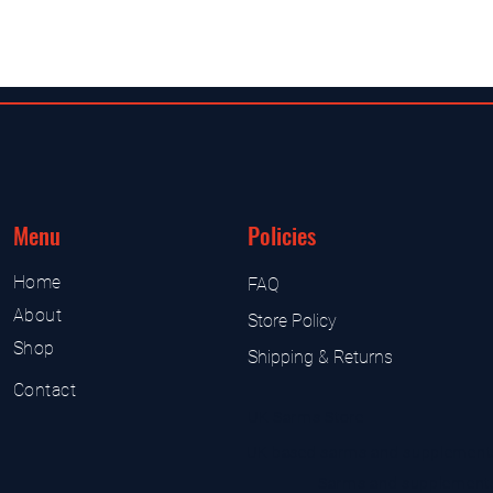
Menu
Policies
Home
FAQ
About
Store Policy
Shop
Shipping & Returns
Contact
UK Sarms Store
UK based sarms and supplement
Sarms and supplement