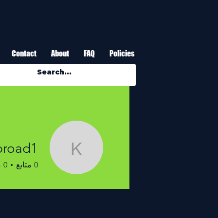
Contact
About
FAQ
Policies
broad1
atebroad1
0
متابع
0
م