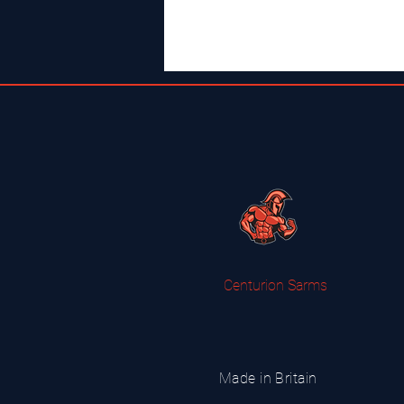
Centurion Sarms
Made in Britain