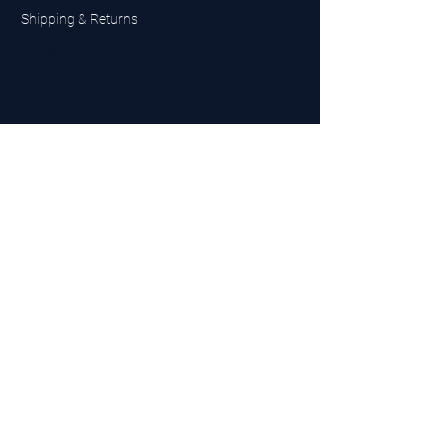
Shipping & Returns
UK Sarms Store
UK based sarms and supplements store
Buy SARMS UK
Peptides Store UK
Made in Britain
Company No.
15096278
VAT No. 450447994
The BEST UK Sarms Supplier in the North East
Designed by Top Tier LTD
Contact