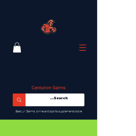
Centurion Sarms
​Best UK Sarms, online and sports supplements store