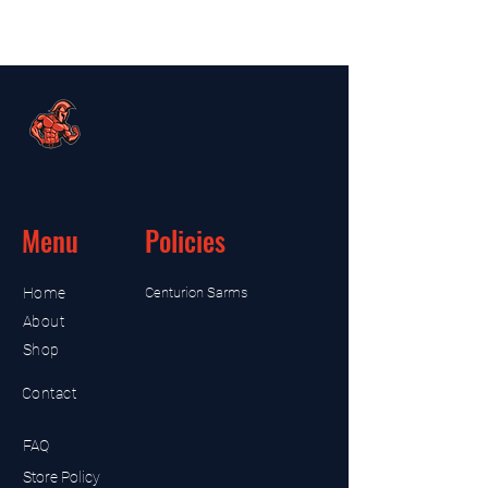
Menu
Policies
Home
Centurion Sarms
About
Shop
Contact
FAQ
Store Policy