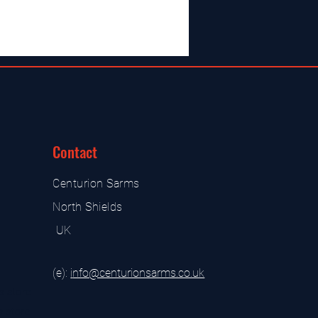
Contact
Centurion Sarms
North Shields
UK
(e):
i
nfo@centurionsarms.co.uk
s store
s store