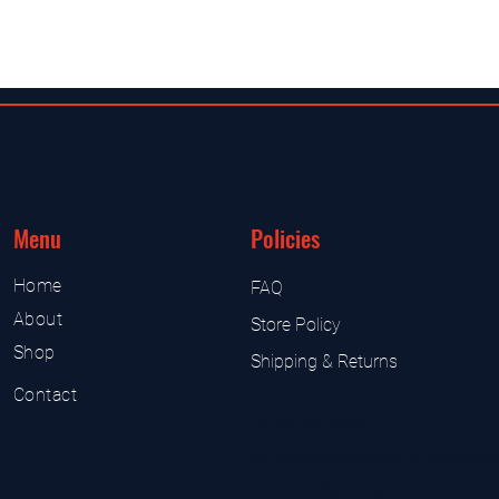
Menu
Policies
Home
FAQ
About
Store Policy
Shop
Shipping & Returns
Contact
UK Sarms Store
UK based sarms and supplement
Sarms and supplement