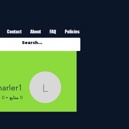
Contact
About
FAQ
Policies
marler1
isamarler1
0
متابع
0
م