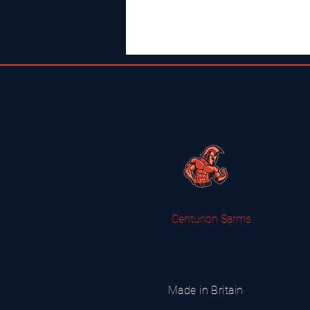
Centurion Sarms
Made in Britain