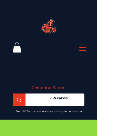
Centurion Sarms
​Best UK Sarms, online and sports supplements store