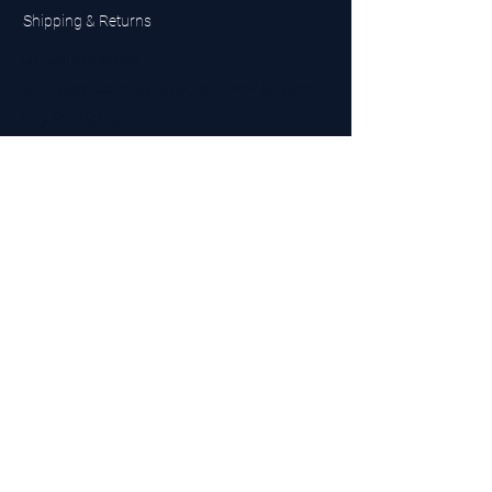
Shipping & Returns
UK Sarms Store
UK based sarms and supplements store
Buy SARMS UK
Peptides Store UK
Made in Britain
Company No.
15096278
VAT No. 450447994
The BEST UK Sarms Supplier in the North East
Designed by Top Tier LTD
Contact