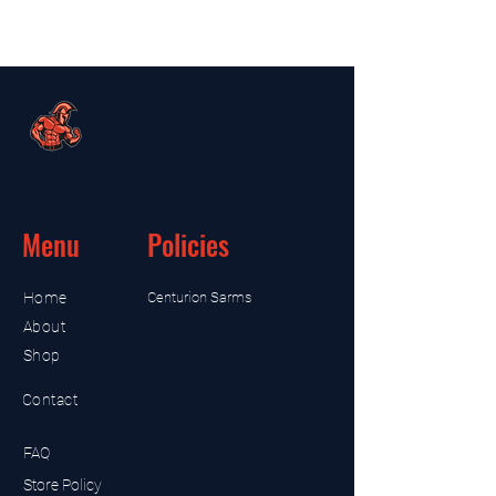
Menu
Policies
Home
Centurion Sarms
About
Shop
Contact
FAQ
Store Policy