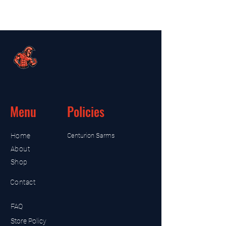
Menu
Policies
Home
Centurion Sarms
About
Shop
Contact
FAQ
Store Policy