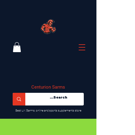
Centurion Sarms
​Best UK Sarms, online and sports supplements store