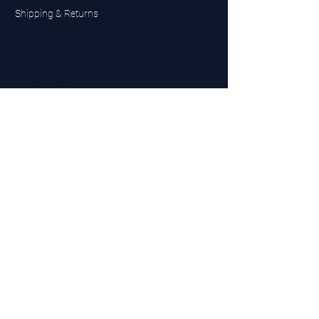
Shipping & Returns
UK Sarms Store
UK based sarms and supplements store
Buy SARMS UK
Peptides Store UK
Made in Britain
Company No.
15096278
VAT No. 450447994
The BEST UK Sarms Supplier in the North East
Designed by Top Tier LTD
Contact