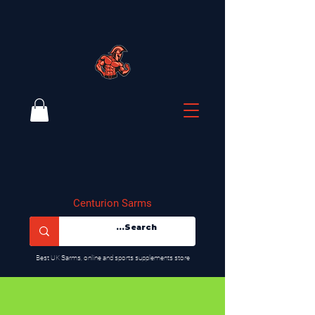
Centurion Sarms
​Best UK Sarms, online and sports supplements store