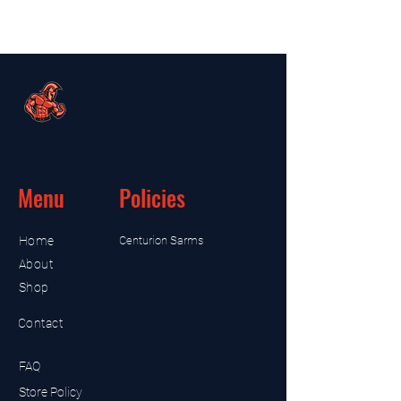
Menu
Policies
Home
Centurion Sarms
About
Shop
Contact
FAQ
Store Policy