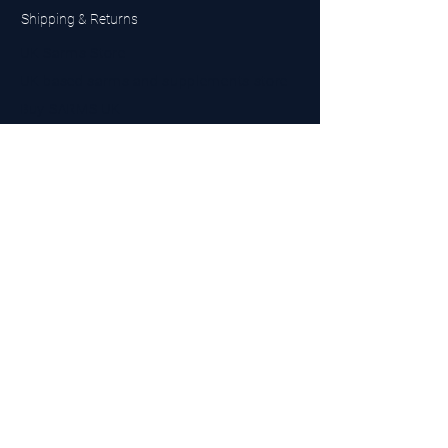
Shipping & Returns
UK Sarms Store
UK based sarms and supplements store
Buy SARMS UK
Peptides Store UK
Made in Britain
Company No.
15096278
VAT No. 450447994
The BEST UK Sarms Supplier in the North East
Designed by Top Tier LTD
Contact