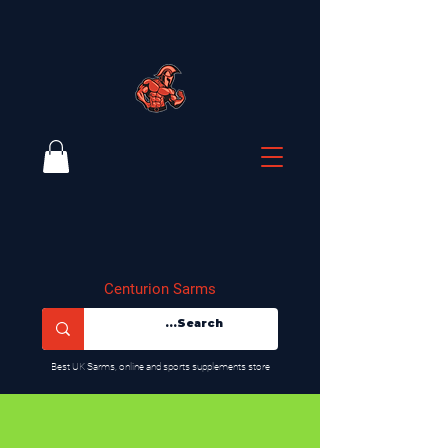
Centurion Sarms
​Best UK Sarms, online and sports supplements store