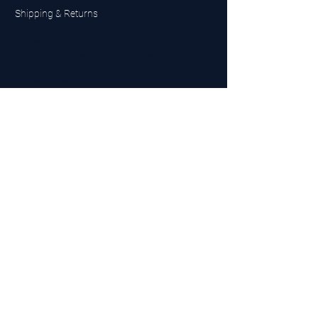
Shipping & Returns
UK Sarms Store
UK based sarms and supplements store
Buy SARMS UK
Peptides Store UK
Made in Britain
Company No.
15096278
VAT No. 450447994
The BEST UK Sarms Supplier in the North East
Designed by Top Tier LTD
Contact