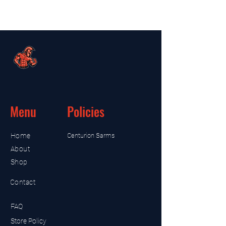
Menu
Policies
Home
Centurion Sarms
About
Shop
Contact
FAQ
Store Policy