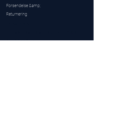
Forsendelse &amp;
Returnering
UK Sarms Store
UK based sarms and supplements store
Buy SARMS UK
Peptides Store UK
Fremstillet i Storbritannien
Company No.
15096278
VAT No. 450447994
The BEST UK Sarms Supplier in the North East
Designet af
Top Tier LTD
Kontakt