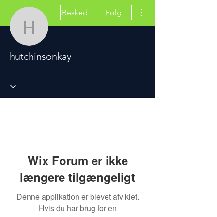
Flere handlinger
Besked
Følg
hutchinsonkay
hutchinsonkay
Wix Forum er ikke
længere tilgængeligt
Denne applikation er blevet afviklet.
Hvis du har brug for en