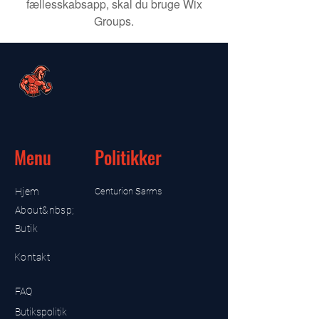
fællesskabsapp, skal du bruge Wix
Groups.
Menu
Politikker
Hjem
Centurion Sarms
About&nbsp;
Butik
Kontakt
FAQ
Butikspolitik