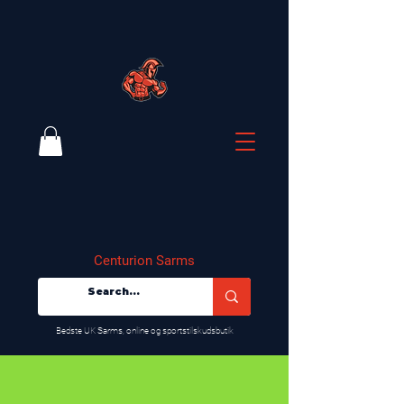
Centurion Sarms
​Bedste UK Sarms, online og sportstilskudsbutik