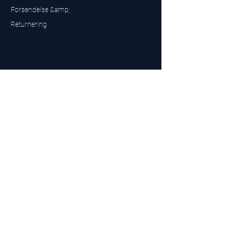
Forsendelse &amp;
Returnering
UK Sarms Store
UK based sarms and supplements store
Buy SARMS UK
Peptides Store UK
Fremstillet i Storbritannien
Company No.
15096278
VAT No. 450447994
The BEST UK Sarms Supplier in the North East
Designet af
Top Tier LTD
Kontakt