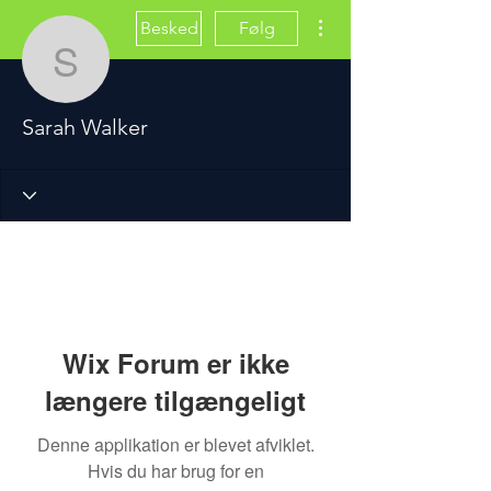
Flere handlinger
Besked
Følg
Sarah Walker
Sarah Walker
Wix Forum er ikke
længere tilgængeligt
Denne applikation er blevet afviklet.
Hvis du har brug for en