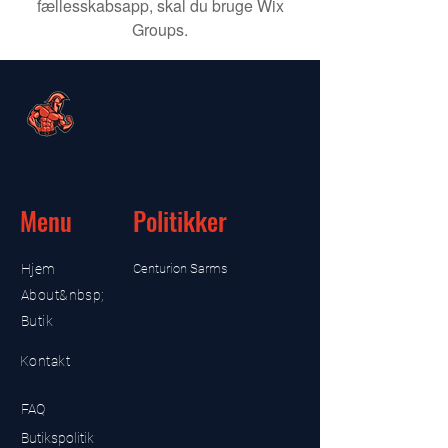
fællesskabsapp, skal du bruge Wix
Groups.
Menu
Politikker
Hjem
Centurion Sarms
About&nbsp;
Butik
Kontakt
FAQ
Butikspolitik