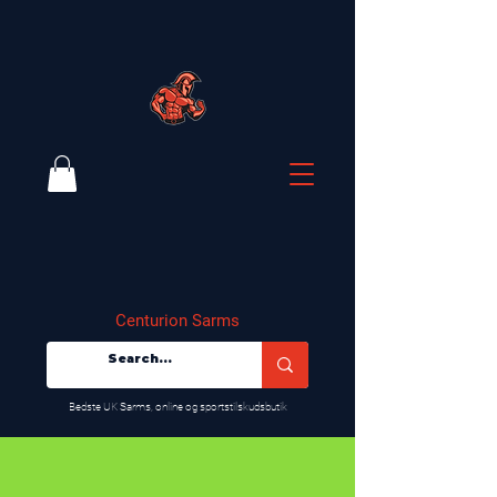
Centurion Sarms
​Bedste UK Sarms, online og sportstilskudsbutik