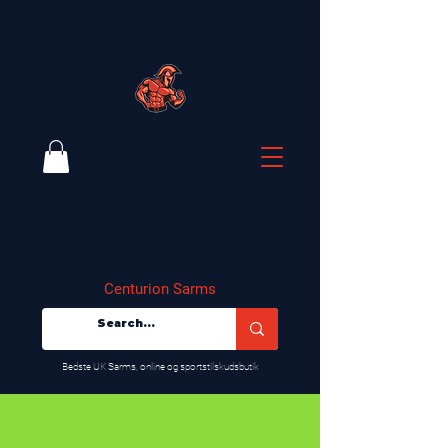
Centurion Sarms
​Bedste UK Sarms, online og sportstilskudsbutik