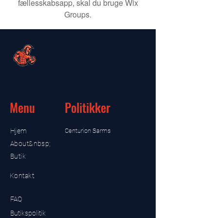
fællesskabsapp, skal du bruge Wix
Groups.
Menu
Politikker
Hjem
Centurion Sarms
About&nbsp;
Butik
Kontakt
FAQ
Butikspolitik