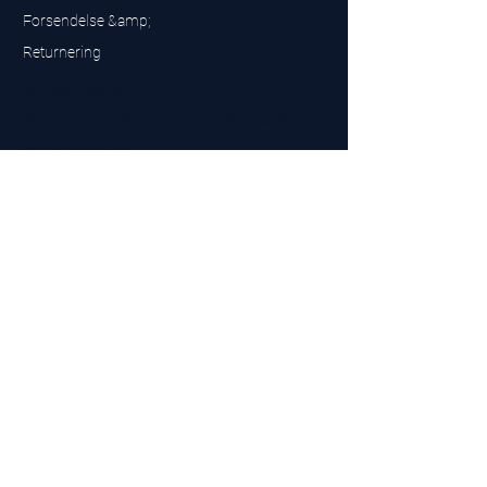
Forsendelse &amp;
Returnering
UK Sarms Store
UK based sarms and supplements store
Buy SARMS UK
Peptides Store UK
Fremstillet i Storbritannien
Company No.
15096278
VAT No. 450447994
The BEST UK Sarms Supplier in the North East
Designet af
Top Tier LTD
Kontakt