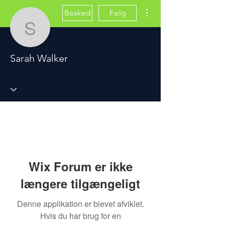
Flere handlinger
Besked
Følg
Sarah Walker
Sarah Walker
Wix Forum er ikke
længere tilgængeligt
Denne applikation er blevet afviklet.
Hvis du har brug for en