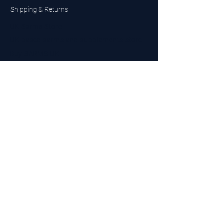
Shipping & Returns
UK Sarms Store
UK based sarms and supplements store
Buy SARMS UK
Peptides Store UK
Made in Britain
Company No.
15096278
VAT No. 450447994
The BEST UK Sarms Supplier in the North East
Designed by Top Tier LTD
Contact