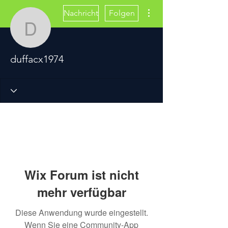
Weitere Optionen
Nachricht
Folgen
duffacx1974
duffacx1974
Wix Forum ist nicht
mehr verfügbar
Diese Anwendung wurde eingestellt.
Wenn Sie eine Community-App