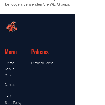
benötigen, verwenden Sie Wix Groups.
Menu
Policies
Home
Centurion Sarms
About
Shop
Contact
FAQ
Store Policy