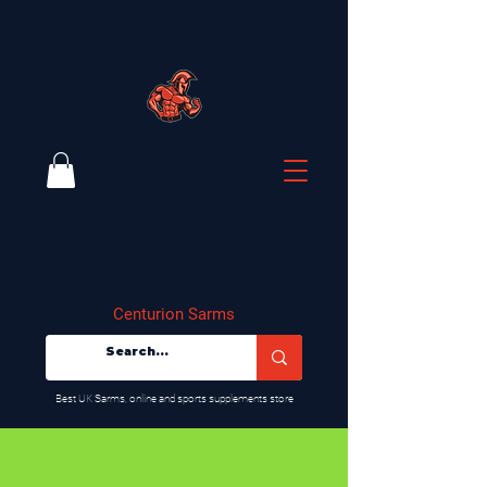
Centurion Sarms
​Best UK Sarms, online and sports supplements store