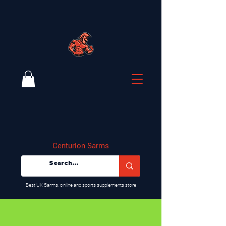
Centurion Sarms
​Best UK Sarms, online and sports supplements store