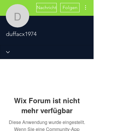
Weitere Optionen
Nachricht
Folgen
duffacx1974
duffacx1974
Wix Forum ist nicht
mehr verfügbar
Diese Anwendung wurde eingestellt.
Wenn Sie eine Community-App