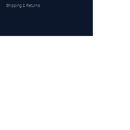
Shipping & Returns
UK Sarms Store
UK based sarms and supplements store
Buy SARMS UK
Peptides Store UK
Made in Britain
Company No.
15096278
VAT No. 450447994
The BEST UK Sarms Supplier in the North East
Designed by Top Tier LTD
Contact