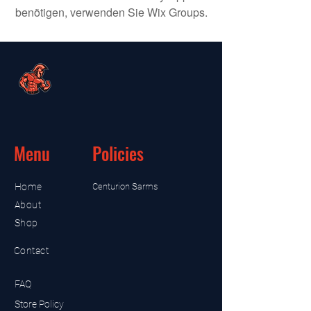
benötigen, verwenden Sie Wix Groups.
Menu
Policies
Home
Centurion Sarms
About
Shop
Contact
FAQ
Store Policy