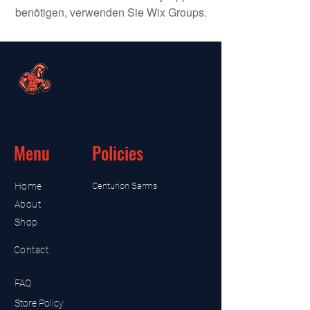
benötigen, verwenden Sie Wix Groups.
Menu
Policies
Home
Centurion Sarms
About
Shop
Contact
FAQ
Store Policy