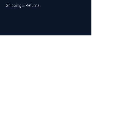
Shipping & Returns
UK Sarms Store
UK based sarms and supplements store
Buy SARMS UK
Peptides Store UK
Made in Britain
Company No.
15096278
VAT No. 450447994
The BEST UK Sarms Supplier in the North East
Designed by Top Tier LTD
Contact