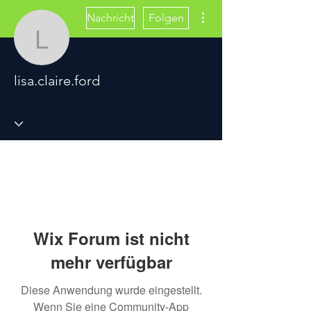
Weitere Optionen
Nachricht
Folgen
lisa.claire.ford
lisa.claire.ford
Wix Forum ist nicht
mehr verfügbar
Diese Anwendung wurde eingestellt.
Wenn Sie eine Community-App