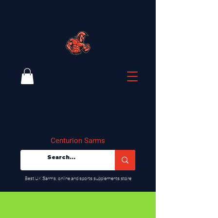
Centurion Sarms
​Best UK Sarms, online and sports supplements store