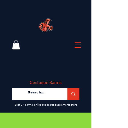
Centurion Sarms
​Best UK Sarms, online and sports supplements store