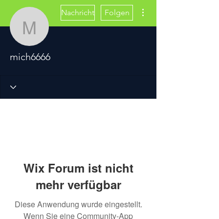
Weitere Optionen
Nachricht
Folgen
mich6666
mich6666
Wix Forum ist nicht
mehr verfügbar
Diese Anwendung wurde eingestellt.
Wenn Sie eine Community-App