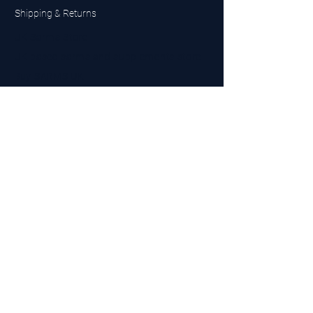
Shipping & Returns
UK Sarms Store
UK based sarms and supplements store
Buy SARMS UK
Peptides Store UK
Made in Britain
Company No.
15096278
VAT No. 450447994
The BEST UK Sarms Supplier in the North East
Designed by Top Tier LTD
Contact