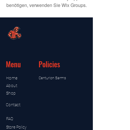
benötigen, verwenden Sie Wix Groups.
Menu
Policies
Home
Centurion Sarms
About
Shop
Contact
FAQ
Store Policy