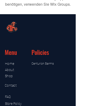
benötigen, verwenden Sie Wix Groups.
Menu
Policies
Home
Centurion Sarms
About
Shop
Contact
FAQ
Store Policy