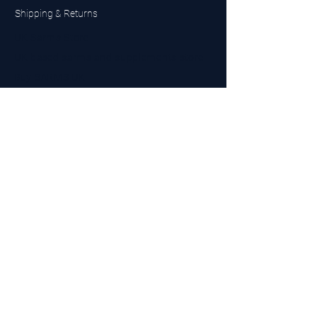
Shipping & Returns
UK Sarms Store
UK based sarms and supplements store
Buy SARMS UK
Peptides Store UK
Made in Britain
Company No.
15096278
VAT No. 450447994
The BEST UK Sarms Supplier in the North East
Designed by Top Tier LTD
Contact