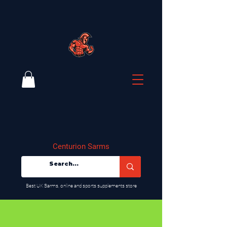
Centurion Sarms
​Best UK Sarms, online and sports supplements store