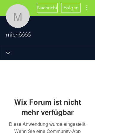
Weitere Optionen
Nachricht
Folgen
mich6666
mich6666
Wix Forum ist nicht
mehr verfügbar
Diese Anwendung wurde eingestellt.
Wenn Sie eine Community-App