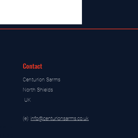
Contact
Centurion Sarms
North Shields
UK
(e):
i
nfo@centurionsarms.co.uk
s store
s store