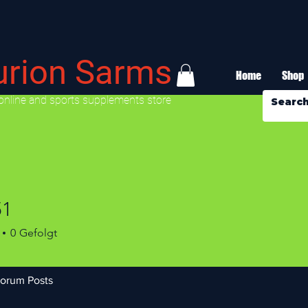
urion Sarms
Home
Shop
online and sports supplements store
51
0
Gefolgt
orum Posts