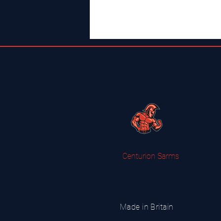
Centurion Sarms
Made in Britain