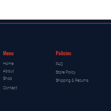
Menu
Policies
Home
FAQ
About
Store Policy
Shop
Shipping & Returns
Contact
UK Sarms Store
UK based sarms and supplement
Sarms and supplement