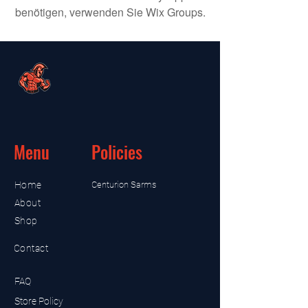
benötigen, verwenden Sie Wix Groups.
Menu
Policies
Home
Centurion Sarms
About
Shop
Contact
FAQ
Store Policy