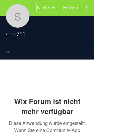
Weitere Optionen
Nachricht
Folgen
sam751
sam751
Wix Forum ist nicht
mehr verfügbar
Diese Anwendung wurde eingestellt.
Wenn Sie eine Community-App