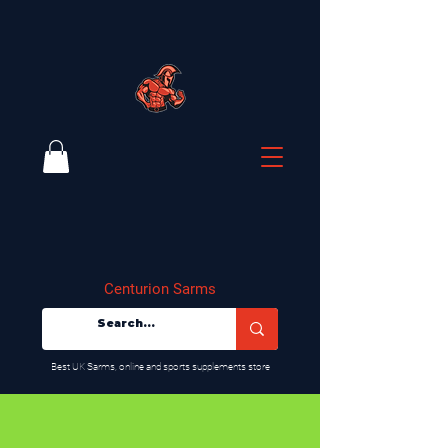
Centurion Sarms
​Best UK Sarms, online and sports supplements store