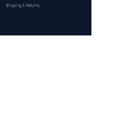
Shipping & Returns
UK Sarms Store
UK based sarms and supplements store
Buy SARMS UK
Peptides Store UK
Made in Britain
Company No.
15096278
VAT No. 450447994
The BEST UK Sarms Supplier in the North East
Designed by Top Tier LTD
Contact