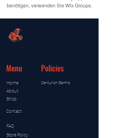
benötigen, verwenden Sie Wix Groups.
Menu
Policies
Home
Centurion Sarms
About
Shop
Contact
FAQ
Store Policy