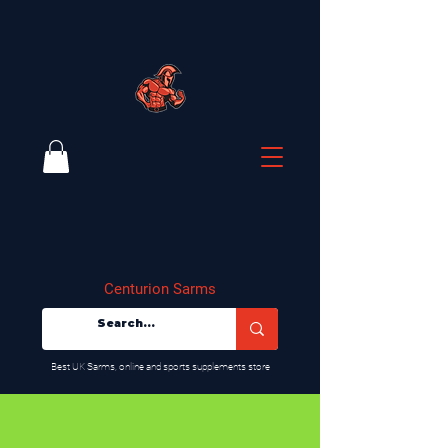
Centurion Sarms
​Best UK Sarms, online and sports supplements store