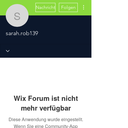
Weitere Optionen
Nachricht
Folgen
sarah.rob139
sarah.rob139
Wix Forum ist nicht
mehr verfügbar
Diese Anwendung wurde eingestellt.
Wenn Sie eine Community-App