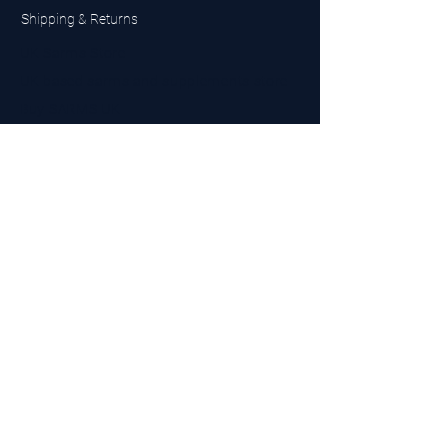
Shipping & Returns
UK Sarms Store
UK based sarms and supplements store
Buy SARMS UK
Peptides Store UK
Made in Britain
Company No.
15096278
VAT No. 450447994
The BEST UK Sarms Supplier in the North East
Designed by Top Tier LTD
Contact