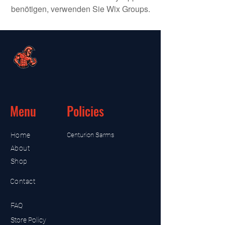
benötigen, verwenden Sie Wix Groups.
Menu
Policies
Home
Centurion Sarms
About
Shop
Contact
FAQ
Store Policy