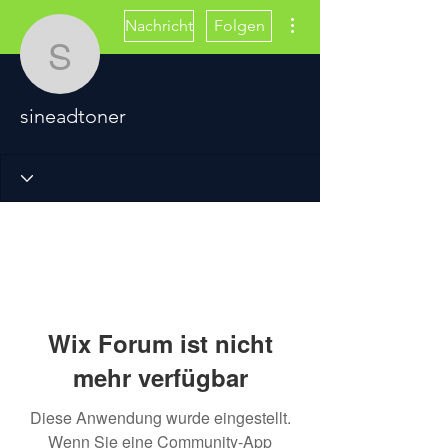
Weitere Optionen
Nachricht
Folgen
sineadtoner
sineadtoner
Wix Forum ist nicht
mehr verfügbar
Diese Anwendung wurde eingestellt.
Wenn Sie eine Community-App