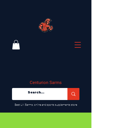
Centurion Sarms
​Best UK Sarms, online and sports supplements store