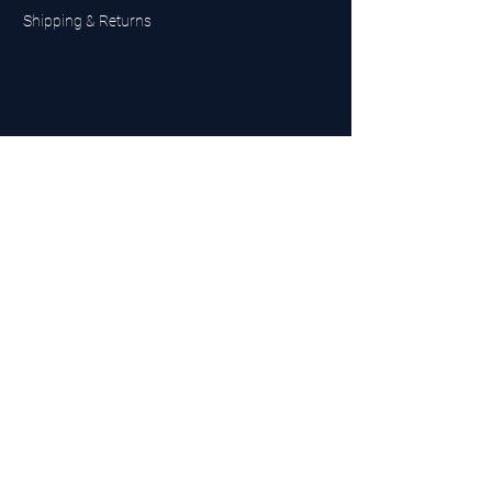
Shipping & Returns
UK Sarms Store
UK based sarms and supplements store
Buy SARMS UK
Peptides Store UK
Made in Britain
Company No.
15096278
VAT No. 450447994
The BEST UK Sarms Supplier in the North East
Designed by Top Tier LTD
Contact