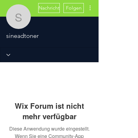
Weitere Optionen
Nachricht
Folgen
sineadtoner
sineadtoner
Wix Forum ist nicht
mehr verfügbar
Diese Anwendung wurde eingestellt.
Wenn Sie eine Community-App