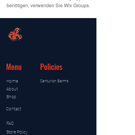
benötigen, verwenden Sie Wix Groups.
Menu
Policies
Home
Centurion Sarms
About
Shop
Contact
FAQ
Store Policy