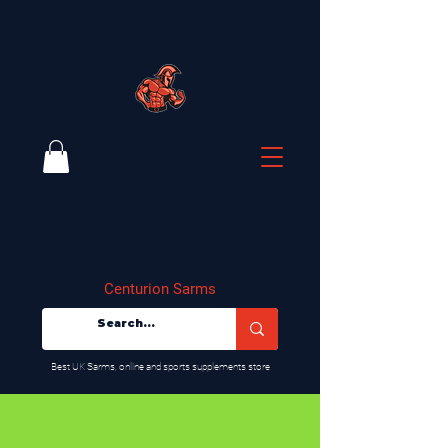
Centurion Sarms
​Best UK Sarms, online and sports supplements store