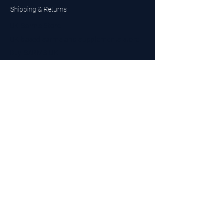
Shipping & Returns
UK Sarms Store
UK based sarms and supplements store
Buy SARMS UK
Peptides Store UK
Made in Britain
Company No.
15096278
VAT No. 450447994
The BEST UK Sarms Supplier in the North East
Designed by Top Tier LTD
Contact